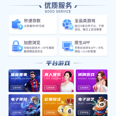
足球
英超转会窗关闭：豪门球队重金引援成效几何？
随着夏季转会窗口的正式关闭，各大英超俱乐部纷纷揭晓了他
们的阵容变化。本文将深度分析几笔重磅签约对球队新赛季的
影响。