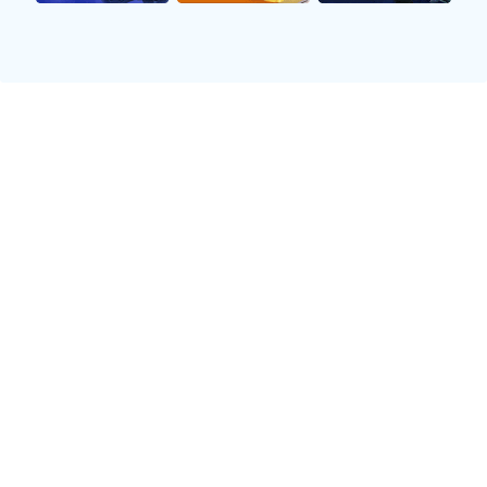
NBA
詹姆斯再创纪录：老当益壮引领湖人新攻势
在昨晚的比赛中，勒布朗·詹姆斯再次刷新个人职业生涯得分纪
录，展现了无与伦比的竞技状态和领导能力。
网球
澳网回顾：新生代选手崛起挑战巨头地位
今年的澳大利亚网球公开赛上，多位年轻选手表现出色，给费
德勒、德约科维奇等老将带来了巨大威胁。