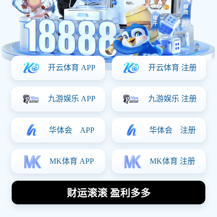
重磅分析
世界杯预选赛亚洲区最新战报：国足稳
扎稳打
深入剖析球队战术调整与出线形势展望
热门赛事资讯
查看更多 >