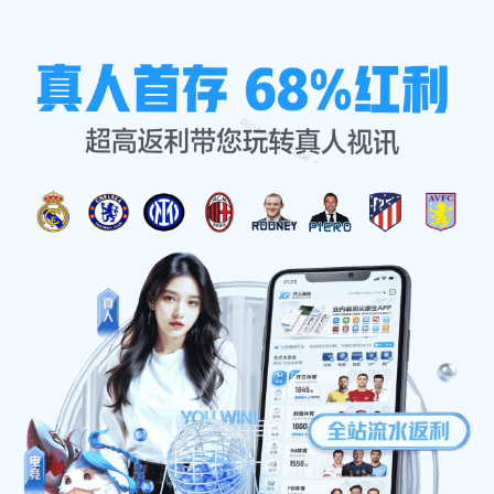
☰
JIUYOU
jiuyou.com
NBA速递
季后赛激战正酣：东西部强队谁能突
网球动态
围？
法网公开赛：红土场上的王者之争
全方位直播NBA季后赛精彩瞬间，专家深度点评每一场关
键战役。
追踪最新法网赛况，记录每一位冠军的诞生时刻。
88'
曼城 vs 皇马
HT
拜仁 vs 巴黎
12'
2 : 1
0 : 0