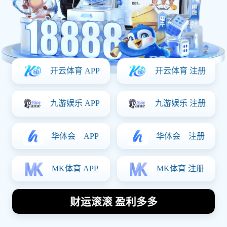
重磅分析
世界杯预选赛亚洲区最新战报：国足稳
扎稳打
深入剖析球队战术调整与出线形势展望
热门赛事资讯
查看更多 >