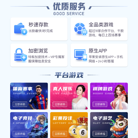
足球
英超转会窗关闭：豪门球队重金引援成效几何？
随着夏季转会窗口的正式关闭，各大英超俱乐部纷纷揭晓了他
们的阵容变化。本文将深度分析几笔重磅签约对球队新赛季的
影响。